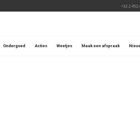
+32 2 452.
Ondergoed
Acties
Weetjes
Maak een afspraak
Nieu