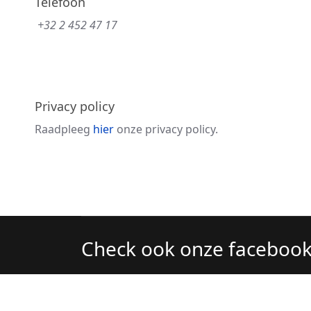
Telefoon
+32 2 452 47 17
Privacy policy
Raadpleeg
hier
onze privacy policy.
Check ook onze faceboo
© 2022 Lingerie Figaro. - Ond.Nr: 0872.134.720 