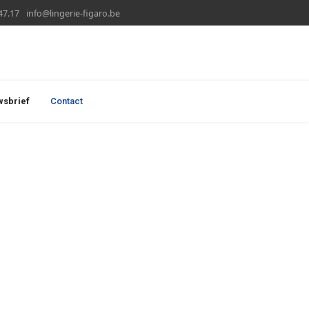
47.17
info@lingerie-figaro.be
wsbrief
Contact